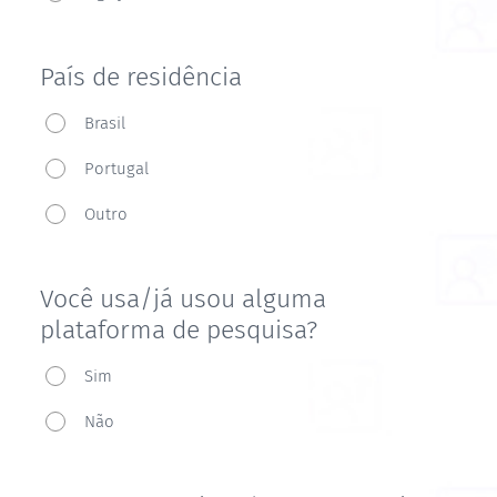
preferência
País de residência
País
Brasil
de
Portugal
residência
Outro
Você usa/já usou alguma
plataforma de pesquisa?
Você
Sim
usa/já
Não
usou
alguma