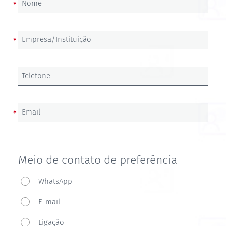
Nome
Empresa/Instituição
Telefone
Email
Meio de contato de preferência
Meio
WhatsApp
de
E-mail
contato
de
Ligação